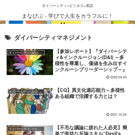
ダイバーシティ×ビジネス×英語
まなびぶ - 学びで人生をカラフルに！
ダイバーシティマネジメント
【参加レポート】『ダイバーシテ
ダイバーシティ- エピソード、参考情報などいろいろ
ィ&インクルージョン(D&I) ～多
様性を尊重し、価値を生み出すイ
ンクルーシブリーダーシップ～』
2022.04.03
【CQ】異文化適応能力～多様性
ダイバーシティ- エピソード、参考情報などいろいろ
ある組織で活躍する力とは？
2021.10.24
【不毛な議論に疲れた人必見】簡
ダイバーシティ- エピソード、参考情報などいろいろ
単で有益な反論スキル”Devil’s