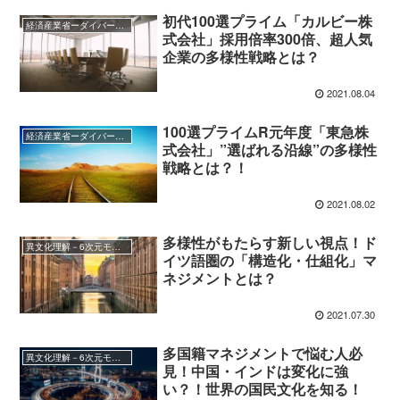
初代100選プライム「カルビー株
経済産業省ーダイバーシティ2.0、企業100選、なでしこ銘柄など
式会社」採用倍率300倍、超人気
企業の多様性戦略とは？
2021.08.04
100選プライムR元年度「東急株
経済産業省ーダイバーシティ2.0、企業100選、なでしこ銘柄など
式会社」”選ばれる沿線”の多様性
戦略とは？！
2021.08.02
多様性がもたらす新しい視点！ド
異文化理解－6次元モデル、7つのメンタルイメージなど
イツ語圏の「構造化・仕組化」マ
ネジメントとは？
2021.07.30
多国籍マネジメントで悩む人必
異文化理解－6次元モデル、7つのメンタルイメージなど
見！中国・インドは変化に強
い？！世界の国民文化を知る！