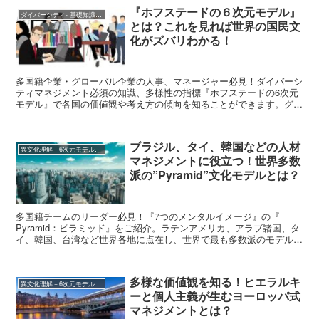
『ホフステードの６次元モデル』
ダイバーシティ- 基礎知識など
とは？これを見れば世界の国民文
化がズバリわかる！
多国籍企業・グローバル企業の人事、マネージャー必見！ダイバーシ
ティマネジメント必須の知識、多様性の指標『ホフステードの6次元
モデル』で各国の価値観や考え方の傾向を知ることができます。グロ
ーバル環境下でのチームマネジメントに活かせます！
ブラジル、タイ、韓国などの人材
異文化理解－6次元モデル、7つのメンタルイメージなど
マネジメントに役立つ！世界多数
派の”Pyramid”文化モデルとは？
多国籍チームのリーダー必見！『7つのメンタルイメージ』の『
Pyramid：ピラミッド』をご紹介。ラテンアメリカ、アラブ諸国、タ
イ、韓国、台湾など世界各地に点在し、世界で最も多数派のモデルで
す。トップダウンとヒエラルキー、人間関係がポイント。マネジメン
トのご参考にどうぞ！
多様な価値観を知る！ヒエラルキ
異文化理解－6次元モデル、7つのメンタルイメージなど
ーと個人主義が生むヨーロッパ式
マネジメントとは？