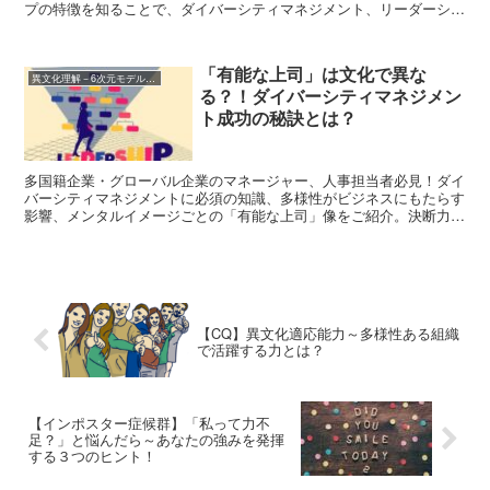
プの特徴を知ることで、ダイバーシティマネジメント、リーダーシッ
プ、チームワークをより効果的に。日本の特殊性にびっくり！
「有能な上司」は文化で異な
異文化理解－6次元モデル、7つのメンタルイメージなど
る？！ダイバーシティマネジメン
ト成功の秘訣とは？
多国籍企業・グローバル企業のマネージャー、人事担当者必見！ダイ
バーシティマネジメントに必須の知識、多様性がビジネスにもたらす
影響、メンタルイメージごとの「有能な上司」像をご紹介。決断力、
調整力、統率力、専門性、あなたのチームにはどんなリーダーシップ
が必要？
【CQ】異文化適応能力～多様性ある組織
で活躍する力とは？
【インポスター症候群】「私って力不
足？」と悩んだら～あなたの強みを発揮
する３つのヒント！