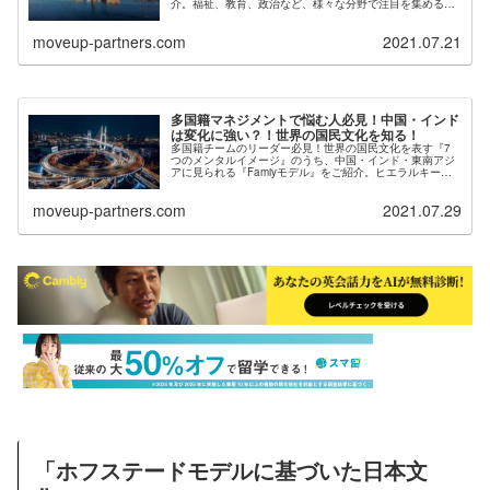
介。福祉、教育、政治など、様々な分野で注目を集める北
欧諸国の文化を知り、ビジネスやマネジメントに役立てて
ください。幸福度調査との関連も！
moveup-partners.com
2021.07.21
多国籍マネジメントで悩む人必見！中国・インド
は変化に強い？！世界の国民文化を知る！
多国籍チームのリーダー必見！世界の国民文化を表す『7
つのメンタルイメージ』のうち、中国・インド・東南アジ
アに見られる『Famiyモデル』をご紹介。ヒエラルキー＋
トップダウン＋集団主義、そして不確実性に強い文化と
は？人材マネジメントの参考にどうぞ！
moveup-partners.com
2021.07.29
「ホフステードモデルに基づいた日本文