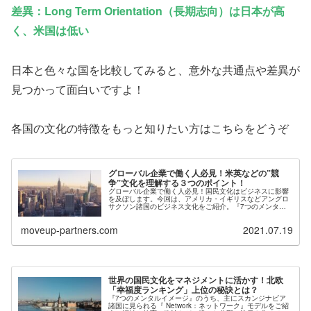
差異：Long Term Orientation（長期志向）は日本が高
く、米国は低い
日本と色々な国を比較してみると、意外な共通点や差異が
見つかって面白いですよ！
各国の文化の特徴をもっと知りたい方はこちらをどうぞ
グローバル企業で働く人必見！米英などの”競
争”文化を理解する３つのポイント！
グローバル企業で働く人必見！国民文化はビジネスに影響
を及ぼします。今回は、アメリカ・イギリスなどアングロ
サクソン諸国のビジネス文化をご紹介。『7つのメンタル
イメージ』が示す「競争」モデルとは？特徴、キーワー
ド、理解すべきポイントを解説！
moveup-partners.com
2021.07.19
世界の国民文化をマネジメントに活かす！北欧
「幸福度ランキング」上位の秘訣とは？
『7つのメンタルイメージ』のうち、主にスカンジナビア
諸国に見られる『 Network：ネットワーク』モデルをご紹