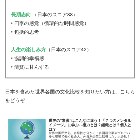
長期志向
（日本のスコア88）
• 四季の感覚（循環的な時間感覚）
• 包括的思考
人生の楽しみ方
（日本のスコア42）
• 協調的幸福感
• 清貧に甘んずる
日本を含めた世界各国の文化比較を知りたい方は、こちら
をどうぞ
世界の”常識”はこんなに違う！『７つのメンタル
イメージ』に学ぶ～権力とは？組織とは？個人と
は？
世界の国民文化、多様性が分かる！多国籍企業やグローバ
ルな環境で働く社会人、外資系企業に転職したい人必見！
7つのメンタルグループの特徴を知ることで、ダイバーシ