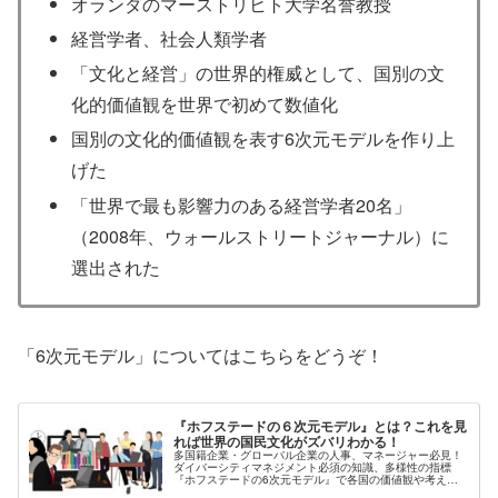
オランダのマーストリヒト大学名誉教授
経営学者、社会人類学者
「文化と経営」の世界的権威として、国別の文
化的価値観を世界で初めて数値化
国別の文化的価値観を表す6次元モデルを作り上
げた
「世界で最も影響力のある経営学者20名」
（2008年、ウォールストリートジャーナル）に
選出された
「6次元モデル」についてはこちらをどうぞ！
『ホフステードの６次元モデル』とは？これを見
れば世界の国民文化がズバリわかる！
多国籍企業・グローバル企業の人事、マネージャー必見！
ダイバーシティマネジメント必須の知識、多様性の指標
『ホフステードの6次元モデル』で各国の価値観や考え方
の傾向を知ることができます。グローバル環境下でのチー