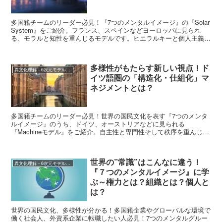
多国籍チームのリーダー必見！『7つのメンタルイメージ』の『Solar
System』をご紹介。フランス、スペインなどヨーロッパに見られ
る、モラルと知性を重んじるモデルです。ヒエラルキーと個人主義が
重なるとどうなる？マネジメントのご参考にどうぞ！
多様性がもたらす新しい視点！ド
異文化理解－6次元モデル、7つのメンタルイメージなど
イツ語圏の「構造化・仕組化」マ
ネジメントとは？
多国籍チームのリーダー必見！世界の国民文化を表す『7つのメンタ
ルイメージ』のうち、ドイツ、オーストリアなどに見られる
『Machineモデル』をご紹介。自主性と専門性そして秩序を重んじ、
構造化と”より良き計画”に情熱を注ぐ文化とは？人材マネジメントの
参考にどうぞ！
世界の”常識”はこんなに違う！
異文化理解－6次元モデル、7つのメンタルイメージなど
『７つのメンタルイメージ』に学
ぶ～権力とは？組織とは？個人と
は？
世界の国民文化、多様性が分かる！多国籍企業やグローバルな環境で
働く社会人、外資系企業に転職したい人必見！7つのメンタルグルー